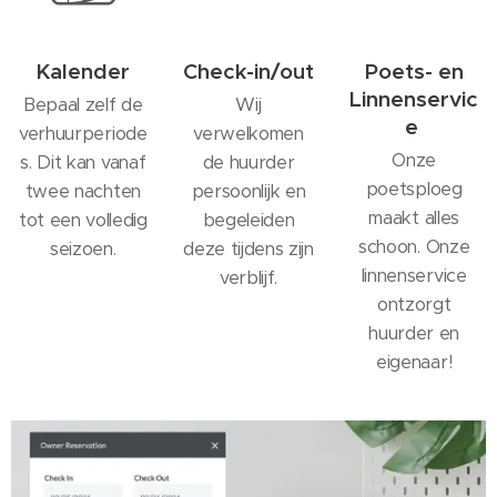
Kalender
Check-in/out
Poets- en
Linnenservic
Bepaal zelf de
Wij
e
verhuurperiode
verwelkomen
Onze
s. Dit kan vanaf
de huurder
poetsploeg
twee nachten
persoonlijk en
maakt alles
tot een volledig
begeleiden
schoon. Onze
seizoen.
deze tijdens zijn
linnenservice
verblijf.
ontzorgt
huurder en
eigenaar!